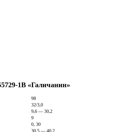
55729-1В «Галичанин»
98
32/3,0
9,6 — 30,2
9
0, 30
30,5 — 40,2