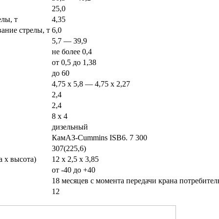
25,0
лы, т
4,35
вание стрелы, т
6,0
5,7 — 39,9
не более 0,4
от 0,5 до 1,38
до 60
4,75 х 5,8 — 4,75 х 2,27
2,4
2,4
8 х 4
дизельный
КамАЗ-Cummins ISB6. 7 300
307(225,6)
 х высота)
12 х 2,5 х 3,85
от -40 до +40
18 месяцев с момента передачи крана потребител
12